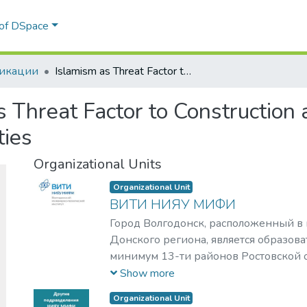
Communities & Collections
Statistics
All of DSpace
икации
Islamism as Threat Factor to Construction and Operation Safety of Nuclear Power Facilities
s Threat Factor to Construction
ties
Organizational Units
Organizational Unit
ВИТИ НИЯУ МИФИ
Город Волгодонск, расположенный в 
Донского региона, является образов
минимум 13-ти районов Ростовской о
считается уникальным, претендуя на 
Show more
века». На его территории располагаю
Organizational Unit
четырех дивизионов ГК «Росатом»: э