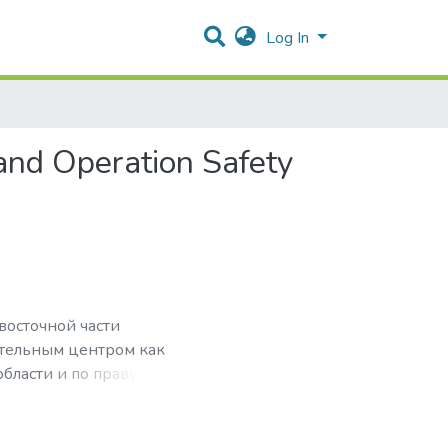
Log In
 and Operation Safety
восточной части
ательным центром как
бласти и по праву
звание «Атомград XXI
тся предприятия
лектроэнергетического