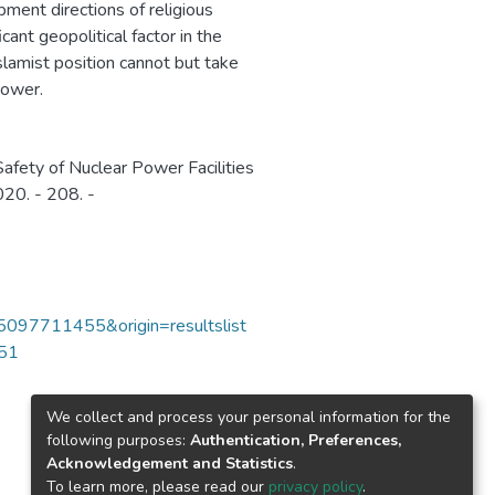
гетического
pment directions of religious
х градообразующих
icant geopolitical factor in the
еобходимостью
Islamist position cannot but take
ров для предприятий
power.
ру Национального
рситета «МИФИ».
лучших вузов
afety of Nuclear Power Facilities
льтатам мониторинга 2
020. - 208. -
ганизаций высшего
чество обучающихся –
льтета, 11 кафедр (в
 атомного
85097711455&origin=resultslist
ститут ведет обучение
751
циальностей и
среднего
We collect and process your personal information for the
following purposes:
Authentication, Preferences,
Acknowledgement and Statistics
.
To learn more, please read our
privacy policy
.