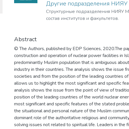
Другие подразделения НИЯ
(филиал АО «Концерн Росэнергоатом»
Структурные подразделения НИЯУ М
станция», «Волгодонскатомэнергорем
состав институтов и факультетов.
«Атомэнергоремонт» и Ростовский ф
«Ростоватомтехэнерго» АО «Атомтехэ
машиностроительного (Филиал АО «
Abstract
«Атоммаш» в г. Волгодонск, Волгодо
«Атомтрубопроводмонтаж», АО «Волг
© The Authors, published by EDP Sciences, 2020.The pap
исследовательский и проектно-конст
construction and operation of nuclear power facilities in Is
атомного машиностроения»), инжини
predominantly Muslim population that is ambiguous about
(Волгодонский филиал АО «Инжинир
industry in their countries. The analysis shows the issue fr
«АСЭ»), дивизиона по консолидации
societies and from the position of the leading countries 
активов (Red Wind B.V. – филиал АО «
allows us to highlight the most significant and specific f
предприятия Волгодонского промышл
analysis shows the issue from the point of view of traditi
атомного машиностроения.
position of the leading countries of the world nuclear ener
ВИТИ НИЯУ МИФИ – первый и самый 
most significant and specific features of the stated prob
Волгодонска. Созданный как филиал
the situational and personal nature of the Muslim communi
политехнического института в 1978 г
dominant role of the authoritative religious and community
развивался в соответствии с госзака
solving issues not related to spiritual life. Leaders in the 