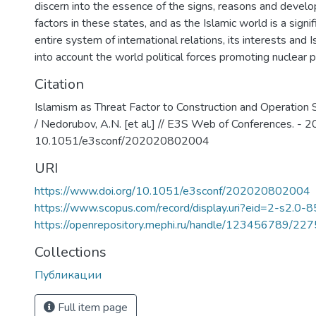
завода-гиганта отечественного энер
discern into the essence of the signs, reasons and develo
машиностроения «Атоммаш» и други
factors in these states, and as the Islamic world is a signif
предприятий. В 2009 г., в связи с н
entire system of international relations, its interests and 
подготовки квалифицированных кад
into account the world political forces promoting nuclear 
ГК «Росатом», вуз включен в структу
Citation
исследовательского ядерного униве
ВИТИ НИЯУ МИФИ входит в пятерку 
Islamism as Threat Factor to Construction and Operation S
Ростовской области, занимая по резу
/ Nedorubov, A.N. [et al.] // E3S Web of Conferences. - 2
место среди 37 образовательных ор
10.1051/e3sconf/202020802004
образования Донского региона. Коли
URI
3000 человек.
В структуре ВИТИ НИЯУ МИФИ 3 факу
https://www.doi.org/10.1051/e3sconf/202020802004
том числе 2 базовых), техникум, НИИ
https://www.scopus.com/record/display.uri?eid=2-s2.0-
энергетического машиностроения. Ин
https://openrepository.mephi.ru/handle/123456789/22
по целому ряду востребованных спе
Collections
направлений подготовки высшего и 
профессионального образования.
Публикации
Full item page