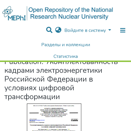
Войдите в систему
Разделы и коллекции
Home
Укомплектованность кадрами электроэнергетики Российской Федерации в условиях цифровой трансформации
Статистика
Publication:
Укомплектованность
Поиск
кадрами электроэнергетики
Российской Федерации в
условиях цифровой
трансформации