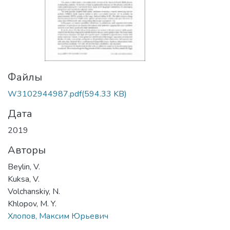
Файлы
W3102944987.pdf
(594.33 KB)
Дата
2019
Авторы
Beylin, V.
Kuksa, V.
Volchanskiy, N.
Khlopov, M. Y.
Хлопов, Максим Юрьевич