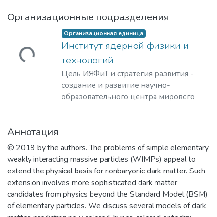
Организационные подразделения
Организационная единица
Институт ядерной физики и
гружается...
технологий
Цель ИЯФиТ и стратегия развития -
создание и развитие научно-
образовательного центра мирового
уровня в области ядерной физики и
технологий, радиационного
Аннотация
материаловедения, физики
элементарных частиц, астрофизики и
© 2019 by the authors. The problems of simple elementary
космофизики.
weakly interacting massive particles (WIMPs) appeal to
extend the physical basis for nonbaryonic dark matter. Such
extension involves more sophisticated dark matter
candidates from physics beyond the Standard Model (BSM)
of elementary particles. We discuss several models of dark