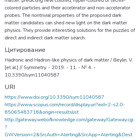
matter, predicting new colored, hyper-colored or techni-
colored particles and their accelerator and non-accelerator
probes. The nontrivial properties of the proposed dark
matter candidates can shed new light on the dark matter
physics. They provide interesting solutions for the puzzles of
direct and indirect dark matter search.
Цитирование
Hadronic and Hadron-like physics of dark matter / Beylin, V.
[et al.] // Symmetry. - 2019. - 11. - № 4. -
10.3390/sym11040587
URI
https://www.doi.org/10.3390/sym11040587
https://www.scopus.com/record/display.uri?eid=2-s2.0-
85065483718&origin=resultslist
http://gateway.webofknowledge.com/gateway/Gateway.cgi
?
GWVersion=2&SrcAuth=Alerting&SrcApp=Alerting&Dest