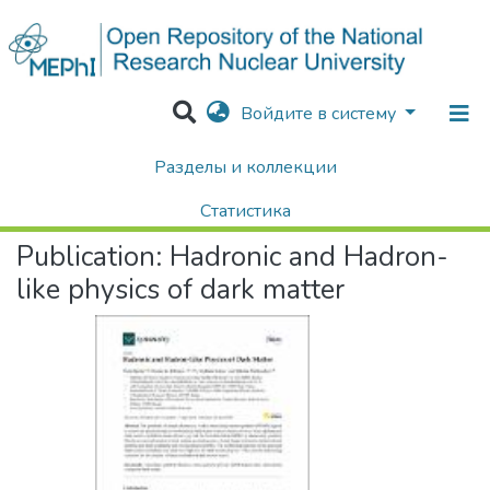
Войдите в систему
Разделы и коллекции
Home
Научные публикации / Препринты
Публикации
Hadronic and Hadron-like physics of dark matter
Статистика
Publication:
Hadronic and Hadron-
Поиск
like physics of dark matter