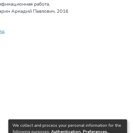
ификационная работа,
Кларин Аркадий Павлович, 2016
586
We collect and process your personal information for the
following purposes:
Authentication, Preferences,