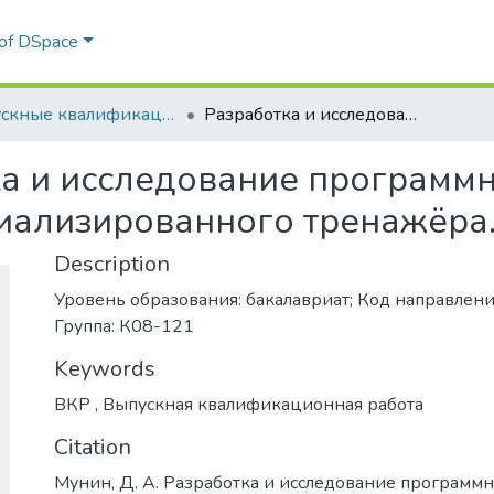
 of DSpace
Выпускные квалификационные работы
Разработка и исследование программно-аппаратных средств модели специализированного тренажёра.
а и исследование программ
иализированного тренажёра
Description
Уровень образования: бакалавриат; Код направлени
Группа: К08-121
Keywords
ВКР
,
Выпускная квалификационная работа
Citation
Мунин, Д. А. Разработка и исследование программ