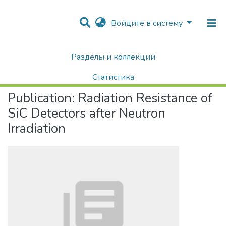
Войдите в систему
Разделы и коллекции
Home
Научные публикации / Препринты
Публикации
Radiation Resistance of SiC Detectors after Neutron Irradiation
Статистика
Publication:
Radiation Resistance of
Поиск
SiC Detectors after Neutron
Irradiation