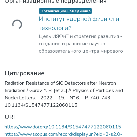
Организационные подразделения
Организационная единица
Институт ядерной физики и
ужается...
технологий
Цель ИЯФиТ и стратегия развития -
создание и развитие научно-
образовательного центра мирового
уровня в области ядерной физики и
технологий, радиационного
Цитирование
материаловедения, физики
элементарных частиц, астрофизики и
Radiation Resistance of SiC Detectors after Neutron
космофизики.
Irradiation / Gurov, Y. B. [et al.] // Physics of Particles and
Nuclei Letters. - 2022. - 19. - № 6. - P. 740-743. -
10.1134/S1547477122060115
URI
https://www.doi.org/10.1134/S1547477122060115
https://www.scopus.com/record/display.uri?eid=2-s2.0-