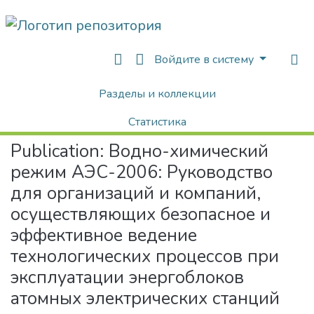
Войдите в систему
Разделы и коллекции
Home
Монографии / Учебные издания
Монографии
Водно-химический режим АЭС-2006: Руководство для организаций и компаний, осуществляющих безопасное и эффективное ведение технологических процессов при эксплуатации энергоблоков атомных электрических станций
Статистика
Publication:
Водно-химический
Поиск
режим АЭС-2006: Руководство
для организаций и компаний,
осуществляющих безопасное и
эффективное ведение
технологических процессов при
эксплуатации энергоблоков
атомных электрических станций