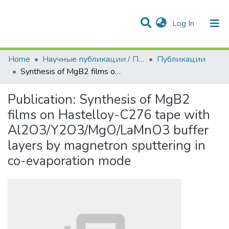
(current)
Log In
Communities & Collections
All of DSpace
Statistics
Home
Научные публикации / Препринты
Публикации
Synthesis of MgB2 films on Hastelloy-C276 tape with Al2O3/Y2O3/MgO/LaMnO3 buffer layers by magnetron sputtering in co-evaporation mode
Publication:
Synthesis of MgB2
films on Hastelloy-C276 tape with
Al2O3/Y2O3/MgO/LaMnO3 buffer
layers by magnetron sputtering in
co-evaporation mode