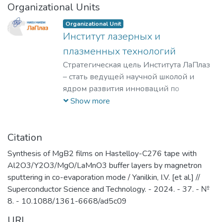
Organizational Units
Organizational Unit
Институт лазерных и
плазменных технологий
Стратегическая цель Института ЛаПлаз
– стать ведущей научной школой и
ядром развития инноваций по
лазерным, плазменным, радиационным
Show more
и ускорительным технологиям, с
уникальными образовательными
программами, востребованными на
Citation
российском и мировом рынке
Synthesis of MgB2 films on Hastelloy-C276 tape with
образовательных услуг.
Al2O3/Y2O3/MgO/LaMnO3 buffer layers by magnetron
sputtering in co-evaporation mode / Yanilkin, I.V. [et al.] //
Superconductor Science and Technology. - 2024. - 37. - №
8. - 10.1088/1361-6668/ad5c09
URI