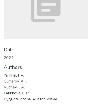
Date
2024
Authors
Yanilkin, I. V.
Gumarov, A. I.
Rudnev, I. A.
Fatikhova, L. R.
Руднев, Игорь Анатольевич