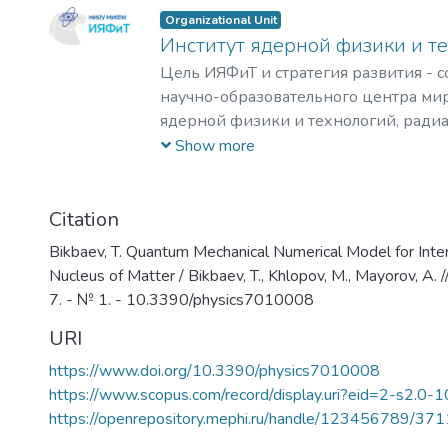
Organizational Unit
Институт ядерной физики и т
Цель ИЯФиТ и стратегия развития - 
научно-образовательного центра мир
ядерной физики и технологий, ради
материаловедения, физики элемента
Show more
астрофизики и космофизики.
Citation
Bikbaev, T. Quantum Mechanical Numerical Model for Inte
Nucleus of Matter / Bikbaev, T., Khlopov, M., Mayorov, A. /
7. - № 1. - 10.3390/physics7010008
URI
https://www.doi.org/10.3390/physics7010008
https://www.scopus.com/record/display.uri?eid=2-s2.0-
https://openrepository.mephi.ru/handle/123456789/37