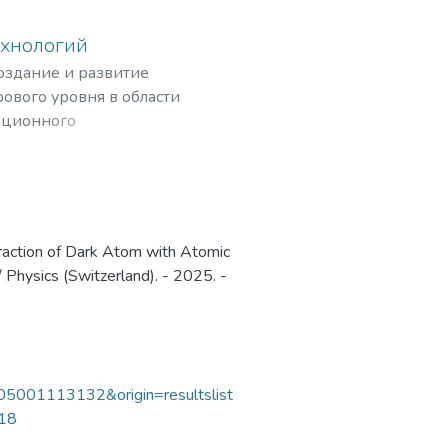
ехнологий
создание и развитие
ового уровня в области
ационного
рных частиц,
raction of Dark Atom with Atomic
/ Physics (Switzerland). - 2025. -
105001113132&origin=resultslist
118