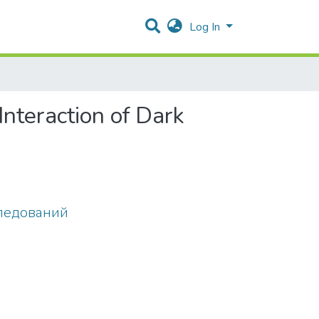
Log In
nteraction of Dark
ледований