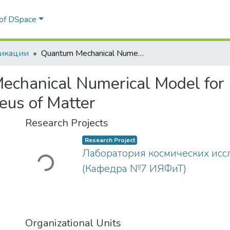
 of DSpace
икации
Quantum Mechanical Numerical Model for Interaction of Dark Atom with Atomic Nucleus of Matter
chanical Numerical Model for I
eus of Matter
Research Projects
Loading...
Research Project
Лаборатория космических исс
(Кафедра №7 ИЯФиТ)
Organizational Units