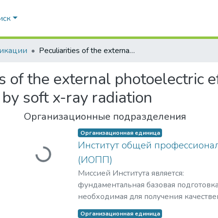
иск
икации
Peculiarities of the external photoelectric effect in narrow-band semiconductors caused by soft x-ray radiation
es of the external photoelectric 
y soft x-ray radiation
Организационные подразделения
Загружается...
Организационная единица
Институт общей профессиона
(ИОПП)
Миссией Института является:
фундаментальная базовая подготовка
необходимая для получения качестве
уровне требований международных с
Организационная единица