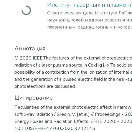
Загружается...
удовлетворение потребностей обуча
Институт лазерных и плазмен
интеллектуальном, культурном, нрав
Стратегическая цель Института ЛаПла
приобретении ими профессиональны
научной школой и ядром развития и
формирование у студентов мотивации
плазменным, радиационным и ускор
профессиональная ориентация школь
с уникальными образовательными п
избранной области знаний, формиро
востребованными на российском и 
навыков профессионального самооп
Аннотация
образовательных услуг.
профессионального саморазвития.
Основными целями и задачами Инстит
© 2020 IEEE.The features of the external photoelectric e
обеспечение высококачественной (ф
radiation of a laser plasma source in CdxHg1-x Te solid s
базовой подготовки студентов бакала
possibility of a contribution from the ionization of internal
поддержка и развитие у студентов с
and the generation of a pulsed electric field in the near-s
осознанному продолжению обучения 
photoelectrons are discussed.
др.) и на факультетах Университета;
Цитирование
преемственности образовательных 
Peculiarities of the external photoelectric effect in nar
среднего и высшего образования; об
soft x-ray radiation / Sredin, V. [et al.] // Proceedings - 
качества довузовской подготовки уч
Energy Fluxes and Radiation Effects, EFRE 2020. - 2020
Предуниверситария и школ-партнер
10.1109/EFRE47760.2020.9242145
интеграции основного и дополнитель