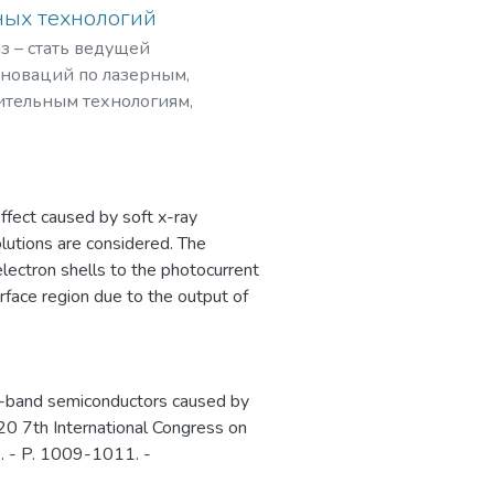
ющихся в
ных технологий
ственном развитии и
з – стать ведущей
х знаний;
нноваций по лазерным,
 и умения учиться;
ительным технологиям,
ников и студентов в
рограммами,
вание способностей и
мировом рынке
ределения и
ута являются:
ffect caused by soft x-ray
ундаментальной)
olutions are considered. The
вриата и специалитета;
 electron shells to the photocurrent
тремления к
urface region due to the output of
в институтах (САЕ и
 обеспечение
программ общего
row-band semiconductors caused by
еспечение высокого
2020 7th International Congress on
ащихся
. - P. 1009-1011. -
ов НИЯУ МИФИ за счет
ного образования;