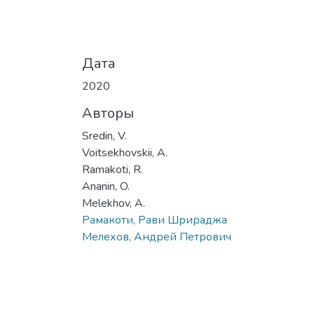
Дата
2020
Авторы
Sredin, V.
Voitsekhovskii, A.
Ramakoti, R.
Ananin, O.
Melekhov, A.
Рамакоти, Рави Шрираджа
Мелехов, Андрей Петрович