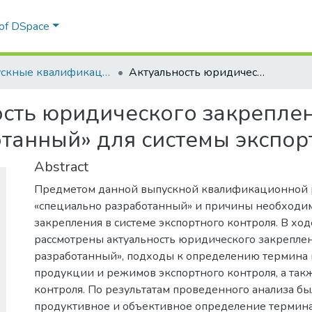
 of DSpace
Выпускные квалификационные работы
Актуальность юридического закрепления термина «специально разработанный» для системы экспортного контроля
сть юридического закрепле
танный» для системы экспор
Abstract
Предметом данной выпускной квалификационной р
«специально разработанный» и причины необходим
закрепления в системе экспортного контроля. В хо
рассмотрены актуальность юридического закрепле
разработанный», подходы к определению термина в
продукции и режимов экспортного контроля, а та
контроля. По результатам проведенного анализа б
продуктивное и объективное определение термина