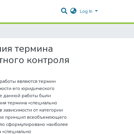
Log In
ния термина
тного контроля
аботы являются термин
ости его юридического
де данной работы были
ния термина «специально
 зависимости от категории
кже принцип всеобъемлющего
ыло сформулировано наиболее
 «специально