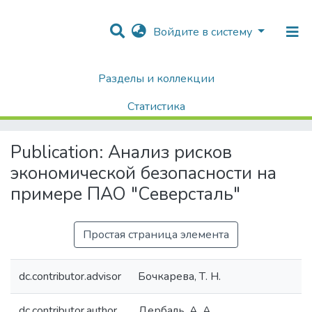
Войдите в систему
Разделы и коллекции
Home
Диссертации / Выпускные квалификационные работы
Выпускные квалификационные работы
Статистика
Анализ рисков экономической безопасности на примере ПАО "Северсталь"
Поиск
Publication:
Анализ рисков
экономической безопасности на
примере ПАО "Северсталь"
Простая страница элемента
dc.contributor.advisor
Бочкарева, Т. Н.
dc.contributor.author
Дербаль, А. А.