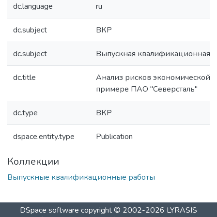
dc.language
ru
dc.subject
ВКР
dc.subject
Выпускная квалификационная р
dc.title
Анализ рисков экономической б
примере ПАО "Северсталь"
dc.type
ВКР
dspace.entity.type
Publication
Коллекции
Выпускные квалификационные работы
DSpace software
copyright © 2002-2026
LYRASIS