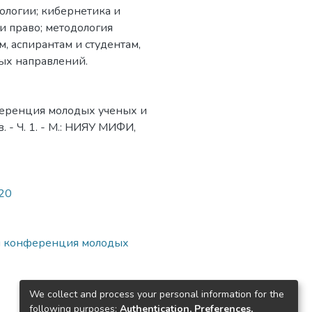
ологии; кибернетика и
и право; методология
, аспирантам и студентам,
ых направлений.
еренция молодых ученых и
- Ч. 1. - М.: НИЯУ МИФИ,
420
я конференция молодых
We collect and process your personal information for the
following purposes:
Authentication, Preferences,