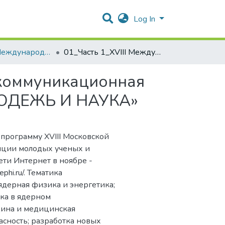
Log In
2014_XVIII Международная телекоммуникационная конференция молодых ученых и студентов «МОЛОДЕЖЬ И НАУКА»
01_Часть 1_XVIII Международная телекоммуникационная конференция молодых ученых и студентов «МОЛОДЕЖЬ И НАУКА»
екоммуникационная
ЛОДЕЖЬ И НАУКА»
программу XVIII Московской
ции молодых ученых и
ти Интернет в ноябре -
hi.ru/. Тематика
дерная физика и энергетика;
ика в ядерном
цина и медицинская
асность; разработка новых