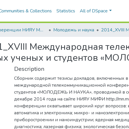
Communities & Collections
Statistics
All of DSpace
Конференции НИЯУ МИФИ
Молодежь и наука
1_XVIII Международная тел
ых ученых и студентов «МО
Description
Сборник содержит тезисы докладов, включенных в 
международной телекоммуникационной конферен
студентов «МОЛОДЕЖЬ И НАУКА», проводимой в се
декабре 2014 года на сайте НИЯУ МИФИ http://mn.mep
конференции охватывает широкий круг вопросов: я
автоматика и электроника; микро- и наноэлектрон
приборостроении и наноиндустрии; ядерная меди
диагностика; лазерная физика; экологическая безоп