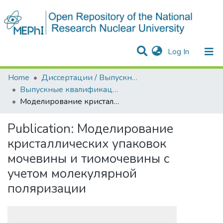
(current)
Log In
Communities & Collections
All of DSpace
Statistics
Home
Диссертации / Выпускные квалификационные работы
Выпускные квалификационные работы
Моделирование кристаллических упаковок мочевины и тиомочевины с учетом молекулярной поляризации
Publication:
Моделирование
кристаллических упаковок
мочевины и тиомочевины с
учетом молекулярной
поляризации