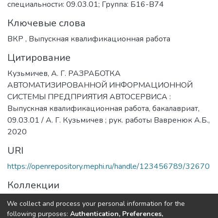
специальности: 09.03.01; Группа: Б16-В74
Ключевые слова
ВКР
,
Выпускная квалификационная работа
Цитирование
Кузьмичев, А. Г. РАЗРАБОТКА
АВТОМАТИЗИРОВАННОЙ ИНФОРМАЦИОННОЙ
СИСТЕМЫ ПРЕДПРИЯТИЯ АВТОСЕРВИСА :
Выпускная квалификационная работа, бакалавриат,
09.03.01 / А. Г. Кузьмичев ; рук. работы Вавренюк А.Б.,
2020
URI
https://openrepository.mephi.ru/handle/123456789/32670
Коллекции
Выпускные квалификационные работы
We collect and process your personal information for the
following purposes:
Authentication, Preferences,