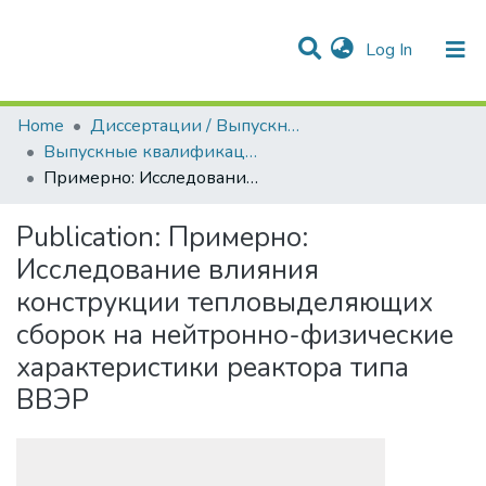
(current)
Log In
Communities & Collections
All of DSpace
Statistics
Home
Диссертации / Выпускные квалификационные работы
Выпускные квалификационные работы
Примерно: Исследование влияния конструкции тепловыделяющих сборок на нейтронно-физические характеристики реактора типа ВВЭР
Publication:
Примерно:
Исследование влияния
конструкции тепловыделяющих
сборок на нейтронно-физические
характеристики реактора типа
ВВЭР