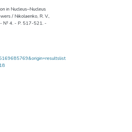
tion in Nucleus–Nucleus
ers / Nikolaenko, R. V.,
. - № 4. - P. 517-521. -
85169685769&origin=resultslist
218