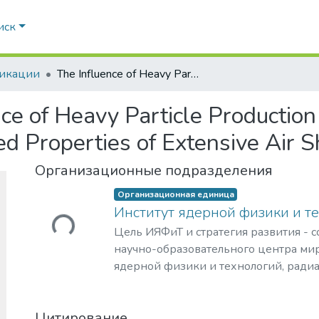
иск
икации
The Influence of Heavy Particle Production in Nucleus–Nucleus Interactions on Measured Properties of Extensive Air Showers
nce of Heavy Particle Productio
ed Properties of Extensive Air 
Организационные подразделения
Организационная единица
Институт ядерной физики и т
Загружается...
Цель ИЯФиТ и стратегия развития - 
научно-образовательного центра мир
ядерной физики и технологий, ради
материаловедения, физики элемента
астрофизики и космофизики.
Цитирование