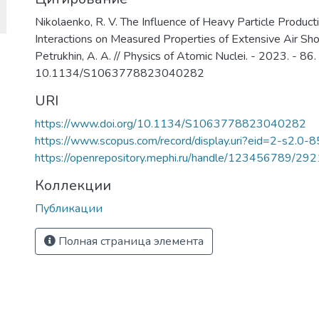
Nikolaenko, R. V. The Influence of Heavy Particle Produc
Interactions on Measured Properties of Extensive Air Show
Petrukhin, A. A. // Physics of Atomic Nuclei. - 2023. - 86
10.1134/S1063778823040282
URI
https://www.doi.org/10.1134/S1063778823040282
https://www.scopus.com/record/display.uri?eid=2-s2.0-
https://openrepository.mephi.ru/handle/123456789/29
Коллекции
Публикации
Полная страница элемента