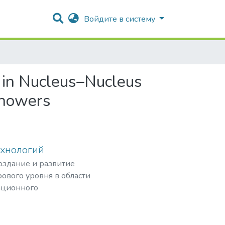
Войдите в систему
n in Nucleus–Nucleus
Showers
ехнологий
создание и развитие
ового уровня в области
ационного
рных частиц,