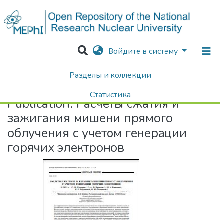
Войдите в систему
Разделы и коллекции
Home
Расчеты сжатия и зажигания мишени прямого облучения с учетом генерации горячих электронов
Статистика
Publication:
Расчеты сжатия и
Поиск
зажигания мишени прямого
облучения с учетом генерации
горячих электронов