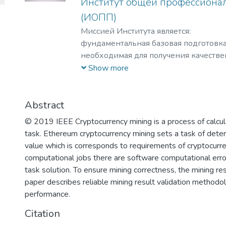
Институт общей профессиона
важных информационных систем и п
(ИОПП)
отмыванию денег, полученных престу
финансированию терроризма.
Миссией Института является:
фундаментальная базовая подготовка
необходимая для получения качестве
уровне требований международных с
Show more
удовлетворение потребностей обуча
интеллектуальном, культурном, нрав
приобретении ими профессиональны
Abstract
формирование у студентов мотивации
© 2019 IEEE Cryptocurrency mining is a process of calcu
профессиональная ориентация школь
task. Ethereum cryptocurrency mining sets a task of deter
избранной области знаний, формиро
value which is corresponds to requirements of cryptocurr
навыков профессионального самооп
computational jobs there are software computational erro
профессионального саморазвития.
task solution. To ensure mining correctness, the mining re
Основными целями и задачами Инстит
paper describes reliable mining result validation methodol
обеспечение высококачественной (ф
performance.
базовой подготовки студентов бакала
Citation
поддержка и развитие у студентов с
осознанному продолжению обучения 