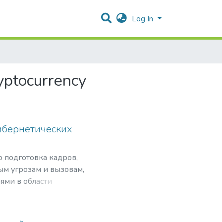
Log In
ryptocurrency
ибернетических
о подготовка кадров,
ым угрозам и вызовам,
ями в области
нансовой безопасности
ого программного
сти критически