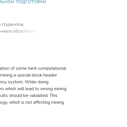
льной подготовки
ротиводействия
пным путем, и
 студентов,
нного образования на
тандартов;
ющихся в
ственном развитии и
х знаний;
 и умения учиться;
lation of some hard-computational
ников и студентов в
mining a special block header
вание способностей и
ency system. While doing
ределения и
rs which will lead to wrong mining
sults should be validated. This
ута являются:
ogy, which is not affecting mining
ундаментальной)
вриата и специалитета;
тремления к
в институтах (САЕ и