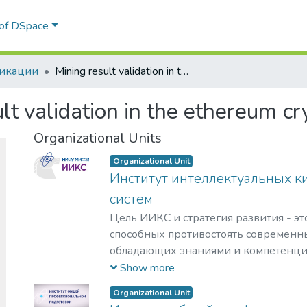
 of DSpace
икации
Mining result validation in the ethereum сryptocurrency
lt validation in the ethereum с
Organizational Units
Organizational Unit
Институт интеллектуальных к
систем
Цель ИИКС и стратегия развития - эт
способных противостоять современн
обладающих знаниями и компетенци
кибернетики, информационной и фи
Show more
для решения задач разработки базов
Organizational Unit
обеспечения, повышения защищенно