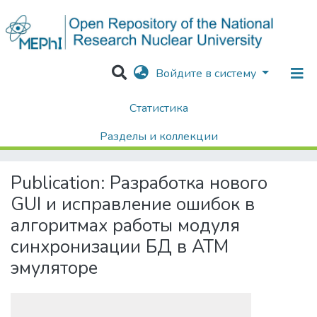
Войдите в систему
Статистика
Home
Диссертации / Выпускные квалификационные работы
Выпускные квалификационные работы
Разделы и коллекции
Разработка нового GUI и исправление ошибок в алгоритмах работы модуля синхронизации БД в АТМ эмуляторе
Поиск
Publication:
Разработка нового
GUI и исправление ошибок в
алгоритмах работы модуля
синхронизации БД в АТМ
эмуляторе