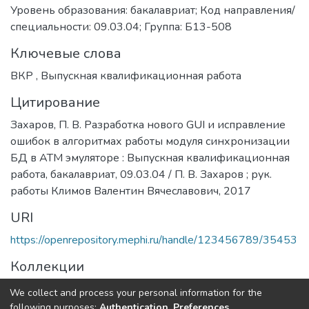
Уровень образования: бакалавриат; Код направления/
специальности: 09.03.04; Группа: Б13-508
Ключевые слова
ВКР
,
Выпускная квалификационная работа
Цитирование
Захаров, П. В. Разработка нового GUI и исправление
ошибок в алгоритмах работы модуля синхронизации
БД в АТМ эмуляторе : Выпускная квалификационная
работа, бакалавриат, 09.03.04 / П. В. Захаров ; рук.
работы Климов Валентин Вячеславович, 2017
URI
https://openrepository.mephi.ru/handle/123456789/35453
Коллекции
Выпускные квалификационные работы
We collect and process your personal information for the
following purposes:
Authentication, Preferences,