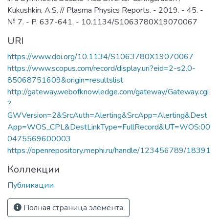
Kukushkin, A.S. // Plasma Physics Reports. - 2019. - 45. -
№ 7. - P. 637-641. - 10.1134/S1063780X19070067
URI
https://www.doi.org/10.1134/S1063780X19070067
https://www.scopus.com/record/display.uri?eid=2-s2.0-
85068751609&origin=resultslist
http://gateway.webofknowledge.com/gateway/Gateway.cgi
?
GWVersion=2&SrcAuth=Alerting&SrcApp=Alerting&Dest
App=WOS_CPL&DestLinkType=FullRecord&UT=WOS:00
0475569600003
https://openrepository.mephi.ru/handle/123456789/18391
Коллекции
Публикации
Полная страница элемента