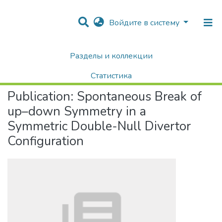
Войдите в систему
Разделы и коллекции
Home
Научные публикации / Препринты
Публикации
Spontaneous Break of up–down Symmetry in a Symmetric Double-Null Divertor Configuration
Статистика
Publication:
Spontaneous Break of
Поиск
up–down Symmetry in a
Symmetric Double-Null Divertor
Configuration