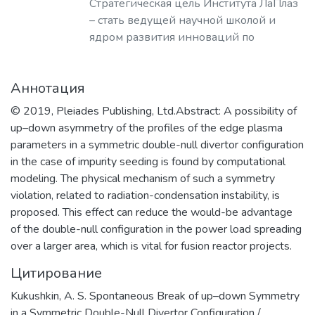
Стратегическая цель Института ЛаПлаз
– стать ведущей научной школой и
ядром развития инноваций по
лазерным, плазменным, радиационным
и ускорительным технологиям, с
Аннотация
уникальными образовательными
программами, востребованными на
© 2019, Pleiades Publishing, Ltd.Abstract: A possibility of
российском и мировом рынке
up–down asymmetry of the profiles of the edge plasma
образовательных услуг.
parameters in a symmetric double-null divertor configuration
in the case of impurity seeding is found by computational
modeling. The physical mechanism of such a symmetry
violation, related to radiation-condensation instability, is
proposed. This effect can reduce the would-be advantage
of the double-null configuration in the power load spreading
over a larger area, which is vital for fusion reactor projects.
Цитирование
Kukushkin, A. S. Spontaneous Break of up–down Symmetry
in a Symmetric Double-Null Divertor Configuration /