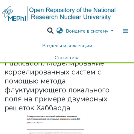
Войдите в систему
Разделы и коллекции
Home
Моделирование коррелированных систем с помощью метода флуктуирующего локального поля на примере двумерных решёток Хаббарда
Статистика
Publication:
Моделирование
Поиск
коррелированных систем с
помощью метода
флуктуирующего локального
поля на примере двумерных
решёток Хаббарда