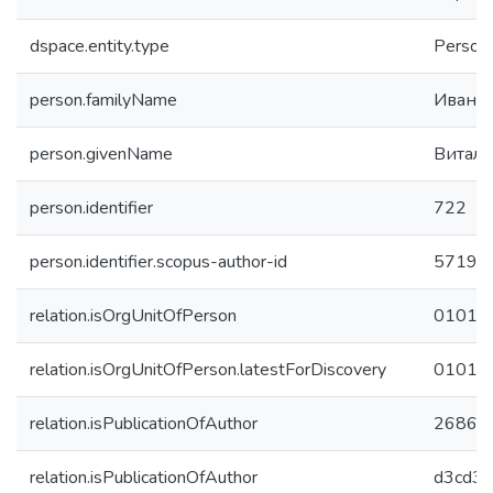
dspace.entity.type
Person
person.familyName
Иване
person.givenName
Витали
person.identifier
722
person.identifier.scopus-author-id
57191
relation.isOrgUnitOfPerson
01015
relation.isOrgUnitOfPerson.latestForDiscovery
01015
relation.isPublicationOfAuthor
2686cc
relation.isPublicationOfAuthor
d3cd30