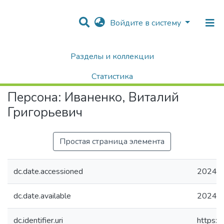
Войдите в систему
Разделы и коллекции
Home
Авторы Университета
Иваненко, Виталий Григорьевич
Статистика
Персона:
Иваненко, Виталий
Поиск
Григорьевич
Простая страница элемента
dc.date.accessioned
2024-0
dc.date.available
2024-0
dc.identifier.uri
https:/