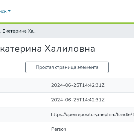
иск
Садекова, Екатерина Халиловна
Екатерина Халиловна
Простая страница элемента
2024-06-25T14:42:31Z
2024-06-25T14:42:31Z
https://openrepository.mephi.ru/han
Person