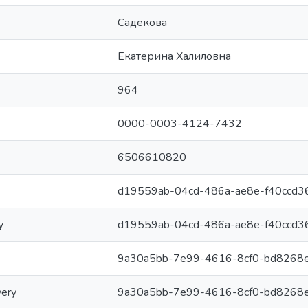
Садекова
Екатерина Халиловна
964
0000-0003-4124-7432
6506610820
d19559ab-04cd-486a-ae8e-f40ccd3
y
d19559ab-04cd-486a-ae8e-f40ccd3
9a30a5bb-7e99-4616-8cf0-bd8268
very
9a30a5bb-7e99-4616-8cf0-bd8268