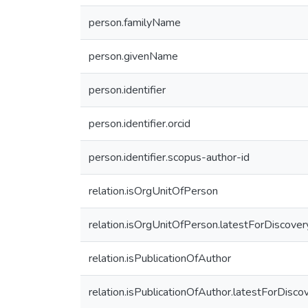
person.familyName
person.givenName
person.identifier
person.identifier.orcid
person.identifier.scopus-author-id
relation.isOrgUnitOfPerson
relation.isOrgUnitOfPerson.latestForDiscover
relation.isPublicationOfAuthor
relation.isPublicationOfAuthor.latestForDisco