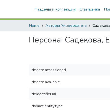
Разделы и коллекции
Статистика
По
Home
Авторы Университета
Персона:
Садекова, 
dc.date.accessioned
dc.date.available
dc.identifier.uri
dspace.entity.type