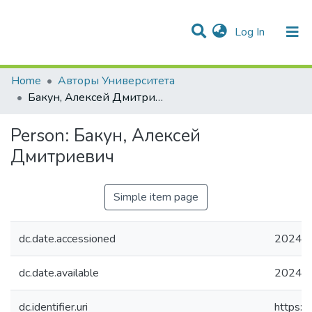
(current)
Log In
Communities & Collections
All of DSpace
Statistics
Home
Авторы Университета
Бакун, Алексей Дмитриевич
Person:
Бакун, Алексей
Дмитриевич
Simple item page
dc.date.accessioned
2024-0
dc.date.available
2024-0
dc.identifier.uri
https:/