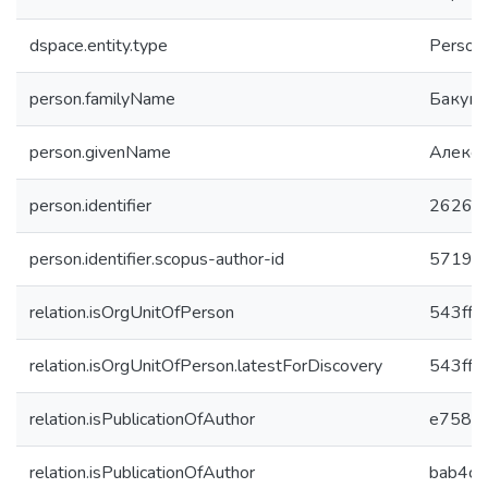
dspace.entity.type
Person
person.familyName
Бакун
person.givenName
Алекс
person.identifier
2626
person.identifier.scopus-author-id
57191
relation.isOrgUnitOfPerson
543ffd
relation.isOrgUnitOfPerson.latestForDiscovery
543ffd
relation.isPublicationOfAuthor
e758ed
relation.isPublicationOfAuthor
bab4c5