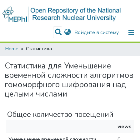
(current)
Войдите в систему
Разделы и коллекции
Поиск
Home
Статистика
Статистика для Уменьшение
временной сложности алгоритмов
гомоморфного шифрования над
целыми числами
Общее количество посещений
views
Уменьшение временной сложности
0