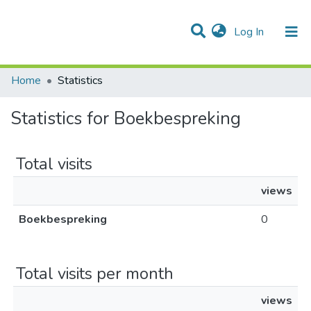
(current)
Log In
Communities & Collections
All of DSpace
Home
Statistics
Statistics for Boekbespreking
Total visits
views
Boekbespreking
0
Total visits per month
views