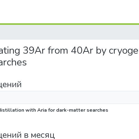
ing 39Ar from 40Ar by cryogeni
earches
щений
stillation with Aria for dark-matter searches
щений в месяц