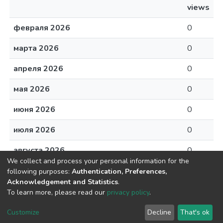
views
февраля 2026
0
марта 2026
0
апреля 2026
0
мая 2026
0
июня 2026
0
июля 2026
0
августа 2026
0
We collect and process your personal information for the
following purposes:
Authentication, Preferences,
Acknowledgement and Statistics
.
To learn more, please read our
privacy policy
.
DSpace software
copyright © 2002-2026
LYRASIS
Cookie
Privacy
End User
Send
Customize
Decline
That's ok
settings
policy
Agreement
Feedback