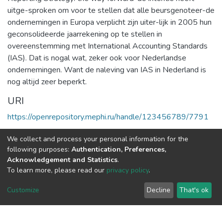
uitge-sproken om voor te stellen dat alle beursgenoteer-de
ondernemingen in Europa verplicht zijn uiter-lijk in 2005 hun
geconsolideerde jaarrekening op te stellen in
overeenstemming met International Accounting Standards
(IAS). Dat is nogal wat, zeker ook voor Nederlandse
ondernemingen. Want de naleving van IAS in Nederland is
nog altijd zeer beperkt.
URI
https://openrepository.mephi.ru/handle/123456789/7791
Коллекции
We collect and process your personal information for the
following purposes:
Authentication, Preferences,
Полная страница элемента
Acknowledgement and Statistics
.
To learn more, please read our
privacy policy
.
DSpace software
copyright © 2002-2026
LYRASIS
Customize
Decline
That's ok
Настройки
Политика
Соглашение с
Отправить
файлов
конфиденциальности
конечным
отзыв
cookie
пользователем