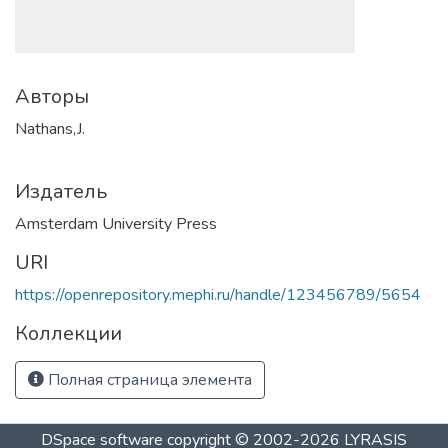
Авторы
Nathans,J.
Издатель
Amsterdam University Press
URI
https://openrepository.mephi.ru/handle/123456789/5654
Коллекции
Полная страница элемента
DSpace software
copyright © 2002-2026
LYRASIS