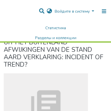
Войдите в систему
Статистика
Home
UIT HET BUITENLAND AFWIJKINGEN VAN DE STAND AARD VERKLARING: INCIDENT OF TREND?
Разделы и коллекции
UIT HET BUITENLAND
Поиск
AFWIJKINGEN VAN DE STAND
AARD VERKLARING: INCIDENT OF
TREND?