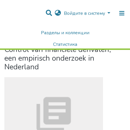
Войдите в систему
Разделы и коллекции
Home
Control van financiële derivaten, een empirisch onderzoek in Nederland
Статистика
Control van financiële derivaten,
Поиск
een empirisch onderzoek in
Nederland