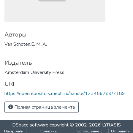
Авторы
Van Schoten,E. M. A.
Издатель
Amsterdam University Press
URI
https://openrepository.mephi.ru/handle/123456789/7189
Полная страница элемента
DSpace software
copyright © 2002-2026
LYRASIS
Настройки
Политика
Соглашение с
Отправить