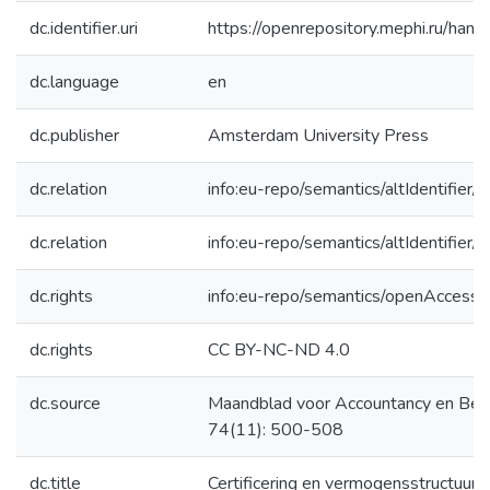
dc.identifier.uri
https://openrepository.mephi.ru/h
dc.language
en
dc.publisher
Amsterdam University Press
dc.relation
info:eu-repo/semantics/altIdentifie
dc.relation
info:eu-repo/semantics/altIdentifie
dc.rights
info:eu-repo/semantics/openAccess
dc.rights
CC BY-NC-ND 4.0
dc.source
Maandblad voor Accountancy en Bed
74(11): 500-508
dc.title
Certificering en vermogensstructuur