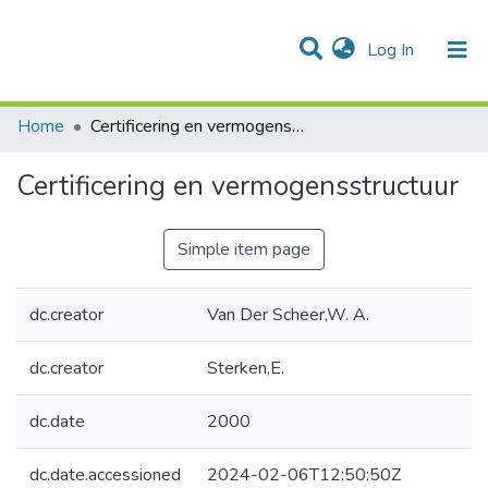
(current)
Log In
Communities & Collections
All of DSpace
Statistics
Home
Certificering en vermogensstructuur
Certificering en vermogensstructuur
Simple item page
dc.creator
Van Der Scheer,W. A.
dc.creator
Sterken,E.
dc.date
2000
dc.date.accessioned
2024-02-06T12:50:50Z