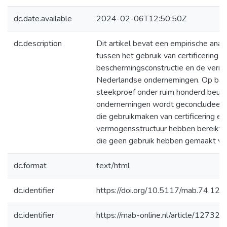
dc.date.available
2024-02-06T12:50:50Z
dc.description
Dit artikel bevat een empirische anal
tussen het gebruik van certificering a
beschermingsconstructie en de verm
Nederlandse ondernemingen. Op bas
steekproef onder ruim honderd beur
ondernemingen wordt geconcludeerd
die gebruikmaken van certificering 
vermogensstructuur hebben bereikt
die geen gebruik hebben gemaakt van 
dc.format
text/html
dc.identifier
https://doi.org/10.5117/mab.74.12
dc.identifier
https://mab-online.nl/article/12732/