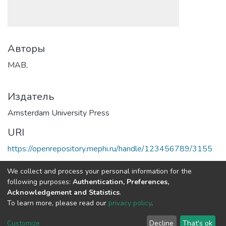
Авторы
MAB,
Издатель
Amsterdam University Press
URI
https://openrepository.mephi.ru/handle/123456789/3155
Коллекции
We collect and process your personal information for the
following purposes:
Authentication, Preferences,
Полная страница элемента
Acknowledgement and Statistics
.
To learn more, please read our
privacy policy
.
DSpace software
copyright © 2002-2026
LYRASIS
Customize
Decline
That's ok