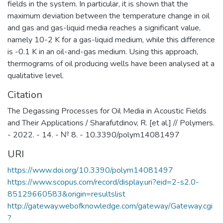
fields in the system. In particular, it is shown that the
продолжению обучения в институтах
maximum deviation between the temperature change in oil
(САЕ и др.) и на факультетах
and gas and gas-liquid media reaches a significant value,
Университета; обеспечение
namely 10-2 K for a gas-liquid medium, while this difference
преемственности образовательных
is -0.1 K in an oil-and-gas medium. Using this approach,
программ общего среднего и высшего
thermograms of oil producing wells have been analysed at a
образования; обеспечение высокого
qualitative level.
качества довузовской подготовки
Citation
учащихся Предуниверситария и школ-
партнеров НИЯУ МИФИ за счет
The Degassing Processes for Oil Media in Acoustic Fields
интеграции основного и
and Their Applications / Sharafutdinov, R. [et al.] // Polymers.
дополнительного образования;
- 2022. - 14. - № 8. - 10.3390/polym14081497
учебно-методическое руководство
URI
общеобразовательными кафедрами
Института, осуществляющими
https://www.doi.org/10.3390/polym14081497
подготовку бакалавров и специалистов
https://www.scopus.com/record/display.uri?eid=2-s2.0-
по социо-гуманитарным,
85129660583&origin=resultslist
общепрофессиональным и
http://gateway.webofknowledge.com/gateway/Gateway.cgi
естественнонаучным дисциплинам,
?