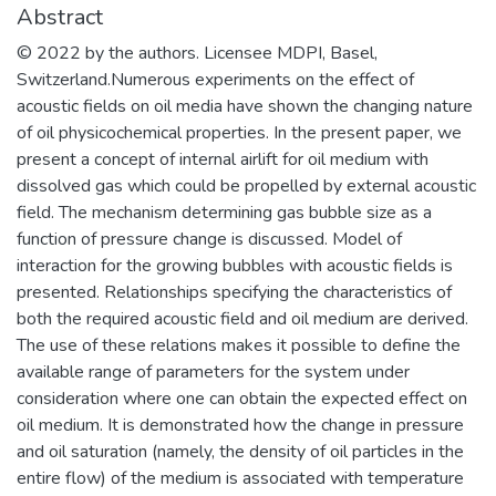
удовлетворение потребностей
Abstract
обучающихся в интеллектуальном,
© 2022 by the authors. Licensee MDPI, Basel,
культурном, нравственном развитии и
Switzerland.Numerous experiments on the effect of
приобретении ими профессиональных
acoustic fields on oil media have shown the changing nature
знаний; формирование у студентов
of oil physicochemical properties. In the present paper, we
мотивации и умения учиться;
present a concept of internal airlift for oil medium with
профессиональная ориентация
dissolved gas which could be propelled by external acoustic
школьников и студентов в избранной
field. The mechanism determining gas bubble size as a
области знаний, формирование
function of pressure change is discussed. Model of
способностей и навыков
interaction for the growing bubbles with acoustic fields is
профессионального самоопределения
presented. Relationships specifying the characteristics of
и профессионального саморазвития.
both the required acoustic field and oil medium are derived.
Основными целями и задачами
The use of these relations makes it possible to define the
Института являются:
available range of parameters for the system under
обеспечение высококачественной
consideration where one can obtain the expected effect on
(фундаментальной) базовой
oil medium. It is demonstrated how the change in pressure
подготовки студентов бакалавриата и
and oil saturation (namely, the density of oil particles in the
специалитета; поддержка и развитие у
entire flow) of the medium is associated with temperature
студентов стремления к осознанному