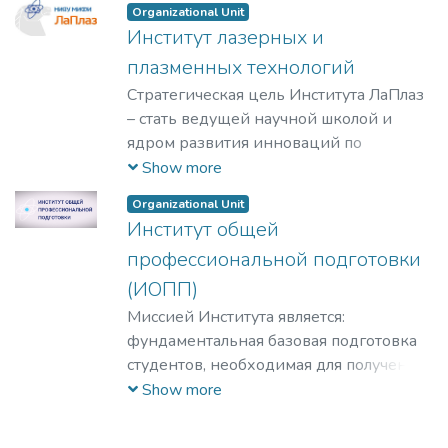
Organizational Unit
Институт лазерных и
плазменных технологий
Стратегическая цель Института ЛаПлаз
– стать ведущей научной школой и
ядром развития инноваций по
лазерным, плазменным, радиационным
Show more
и ускорительным технологиям, с
Organizational Unit
уникальными образовательными
Институт общей
программами, востребованными на
профессиональной подготовки
российском и мировом рынке
образовательных услуг.
(ИОПП)
Миссией Института является:
фундаментальная базовая подготовка
студентов, необходимая для получения
качественного образования на уровне
Show more
требований международных
стандартов;