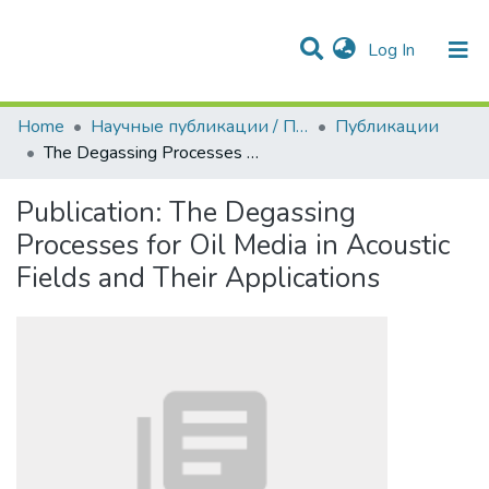
(current)
Log In
Communities & Collections
All of DSpace
Statistics
Home
Научные публикации / Препринты
Публикации
The Degassing Processes for Oil Media in Acoustic Fields and Their Applications
Publication:
The Degassing
Processes for Oil Media in Acoustic
Fields and Their Applications