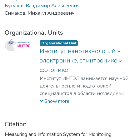
Бутузов, Владимир Алексеевич
Симаков, Михаил Андреевич
Organizational Units
Organizational Unit
Институт нанотехнологий в
электронике, спинтронике и
фотонике
Институт ИНТЭЛ занимается научной
деятельностью и подготовкой
специалистов в области исследования
физических принципов,
Show more
проектирования и разработки
технологий создания компонентной
базы электроники гражданского и
Citation
специального назначения, а также
Measuring and Information System for Monitoring
построения современных приборов на