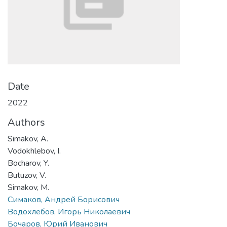
Date
2022
Authors
Simakov, A.
Vodokhlebov, I.
Bocharov, Y.
Butuzov, V.
Simakov, M.
Симаков, Андрей Борисович
Водохлебов, Игорь Николаевич
Бочаров, Юрий Иванович