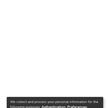
We collect and process your personal information for the
following purposes:
Authentication, Preferences,