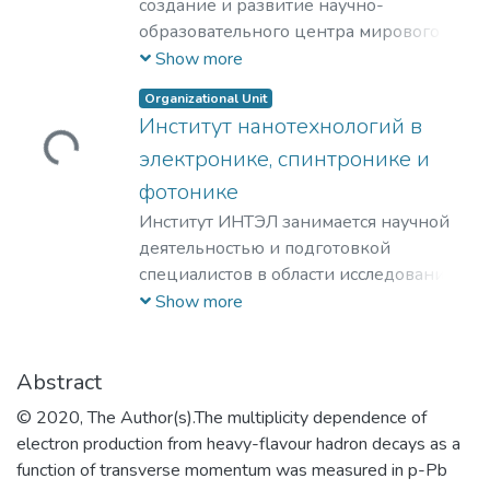
приобретении ими профессиональных
создание и развитие научно-
знаний; формирование у студентов
образовательного центра мирового
мотивации и умения учиться;
уровня в области ядерной физики и
Show more
профессиональная ориентация
технологий, радиационного
Organizational Unit
школьников и студентов в избранной
материаловедения, физики
Институт нанотехнологий в
области знаний, формирование
элементарных частиц, астрофизики и
Loading...
электронике, спинтронике и
способностей и навыков
космофизики.
профессионального самоопределения
фотонике
и профессионального саморазвития.
Институт ИНТЭЛ занимается научной
Основными целями и задачами
деятельностью и подготовкой
Института являются:
специалистов в области исследования
обеспечение высококачественной
физических принципов,
Show more
(фундаментальной) базовой
проектирования и разработки
подготовки студентов бакалавриата и
технологий создания компонентной
специалитета; поддержка и развитие у
базы электроники гражданского и
Abstract
студентов стремления к осознанному
специального назначения, а также
© 2020, The Author(s).The multiplicity dependence of
продолжению обучения в институтах
построения современных приборов на
electron production from heavy-flavour hadron decays as a
(САЕ и др.) и на факультетах
её основе.
function of transverse momentum was measured in p-Pb
Университета; обеспечение
​Наша основная цель – это создание и