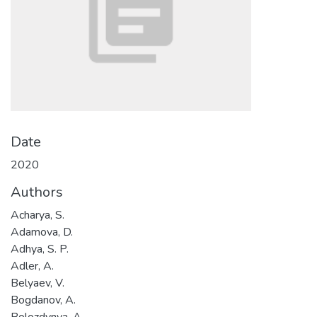
Date
2020
Authors
Acharya, S.
Adamova, D.
Adhya, S. P.
Adler, A.
Belyaev, V.
Bogdanov, A.