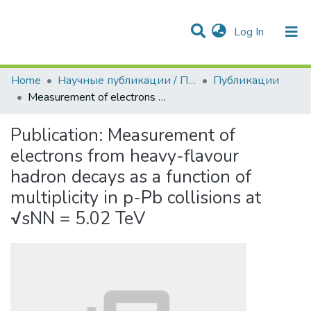
(current)
Log In
Communities & Collections
All of DSpace
Statistics
Home
Научные публикации / Препринты
Публикации
Measurement of electrons from heavy-flavour hadron decays as a function of multiplicity in p-Pb collisions at √sNN = 5.02 TeV
Publication:
Measurement of
electrons from heavy-flavour
hadron decays as a function of
multiplicity in p-Pb collisions at
√sNN = 5.02 TeV