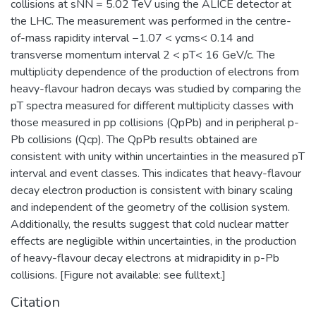
collisions at sNN = 5.02 TeV using the ALICE detector at
преемственности образовательных
развитие научно-образовательного
the LHC. The measurement was performed in the centre-
программ общего среднего и высшего
центра мирового уровня в области
of-mass rapidity interval −1.07 < ycms< 0.14 and
образования; обеспечение высокого
наноструктурных материалов и
transverse momentum interval 2 < pT< 16 GeV/c. The
качества довузовской подготовки
устройств электроники, спинтроники,
multiplicity dependence of the production of electrons from
учащихся Предуниверситария и школ-
фотоники, а также создание
heavy-flavour hadron decays was studied by comparing the
партнеров НИЯУ МИФИ за счет
эффективной инновационной среды в
pT spectra measured for different multiplicity classes with
интеграции основного и
области СВЧ-электронной и
those measured in pp collisions (QpPb) and in peripheral p-
дополнительного образования;
радиационно-стойкой компонентной
Pb collisions (Qcp). The QpPb results obtained are
учебно-методическое руководство
базы, источников ТГц излучения,
consistent with unity within uncertainties in the measured pT
общеобразовательными кафедрами
ионно-кластерных технологий
interval and event classes. This indicates that heavy-flavour
Института, осуществляющими
материалов.​
decay electron production is consistent with binary scaling
подготовку бакалавров и специалистов
and independent of the geometry of the collision system.
по социо-гуманитарным,
Additionally, the results suggest that cold nuclear matter
общепрофессиональным и
effects are negligible within uncertainties, in the production
естественнонаучным дисциплинам,
of heavy-flavour decay electrons at midrapidity in p-Pb
обеспечение единства требований к
collisions. [Figure not available: see fulltext.]
базовой подготовке студентов в рамках
крупных научно-образовательных
Citation
направлений (областей знаний).