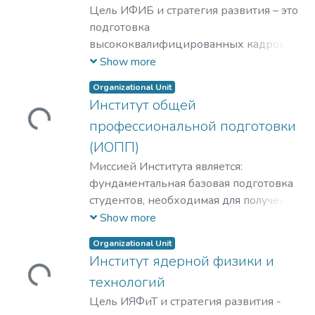
Цель ИФИБ и стратегия развития – это
подготовка
высококвалифицированных кадров на
базе передовых исследований и
Show more
разработок новых перспективных
Organizational Unit
методов и материалов в области
Институт общей
инженерно-физической
Loading...
профессиональной подготовки
биомедицины. Занятие лидерских
позиций в биомедицинских
(ИОПП)
технологиях XXI века и внедрение их в
Миссией Института является:
образовательный процесс, что отвечает
фундаментальная базовая подготовка
решению практикоориентированной
студентов, необходимая для получения
задачи мирового уровня – диагностике
качественного образования на уровне
Show more
и терапии на клеточном уровне
требований международных
Organizational Unit
социально-значимых заболеваний
стандартов;
Институт ядерной физики и
человека.
удовлетворение потребностей
Loading...
технологий
обучающихся в интеллектуальном,
культурном, нравственном развитии и
Цель ИЯФиТ и стратегия развития -