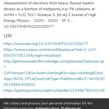
Measurement of electrons from heavy-flavour hadron
decays as a function of multiplicity in p-Pb collisions at
√sNN = 5.02 TeV / Acharya, S. [et al.] // Journal of High
Energy Physics. - 2020. - 2020. - № 2. -
10.1007/JHEP02(2020)077
URI
https://www.doi.org/10.1007/JHEP02(2020)077
https://www.scopus.com/record/display.uri?eid=2-s2.0-
85079709216&origin=resultslist
http://gateway.webofknowledge.com/gateway/Gateway.cgi
?
GWVersion=2&SrcAuth=Alerting&SrcApp=Alerting&Dest
App=WOS_CPL&DestLinkType=FullRecord&UT=WOS:00
0515566300001
https://openrepository.mephi.ru/handle/123456789/20316
Collections
We collect and process your personal information for the
Публикации
following purposes:
Authentication, Preferences,