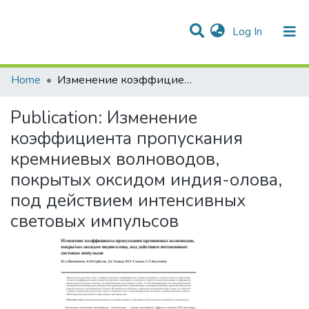
(current)
Log In
Communities & Collections
All of DSpace
Statistics
Home
Изменение коэффициента пропускания кремниевых волноводов, покрытых оксидом индия-олова, под действием интенсивных световых импульсов
Publication:
Изменение
коэффициента пропускания
кремниевых волноводов,
покрытых оксидом индия-олова,
под действием интенсивных
световых импульсов