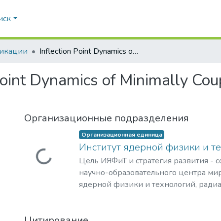
иск
икации
Inflection Point Dynamics of Minimally Coupled Tachyonic Scalar Fields
Point Dynamics of Minimally Cou
Организационные подразделения
Организационная единица
Институт ядерной физики и т
Загружается...
Цель ИЯФиТ и стратегия развития - 
научно-образовательного центра мир
ядерной физики и технологий, ради
материаловедения, физики элемента
астрофизики и космофизики.
Цитирование