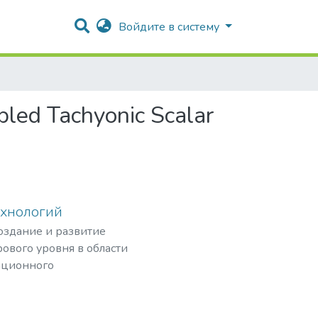
Войдите в систему
pled Tachyonic Scalar
ехнологий
создание и развитие
ового уровня в области
ационного
рных частиц,