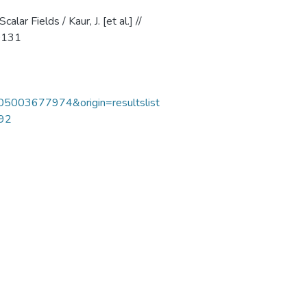
ar Fields / Kaur, J. [et al.] //
40131
105003677974&origin=resultslist
192