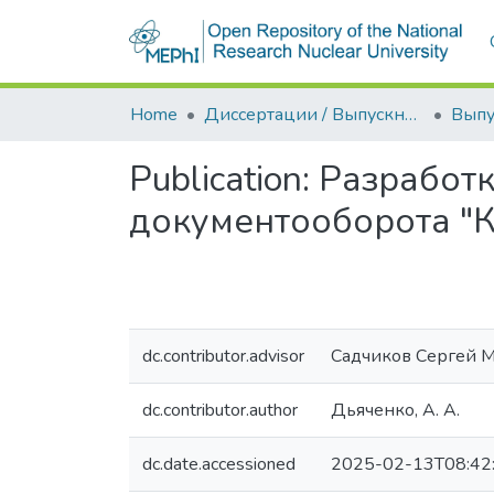
Home
Диссертации / Выпускные квалификационные работы
Publication:
Разработк
документооборота "К
dc.contributor.advisor
Садчиков Сергей 
dc.contributor.author
Дьяченко, А. А.
dc.date.accessioned
2025-02-13T08:42