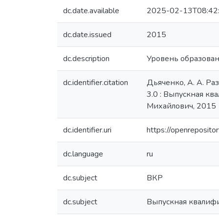
dc.date.available
2025-02-13T08:42
dc.date.issued
2015
dc.description
Уровень образован
dc.identifier.citation
Дьяченко, А. А. Р
3.0 : Выпускная кв
Михайлович, 2015
dc.identifier.uri
https://openreposit
dc.language
ru
dc.subject
ВКР
dc.subject
Выпускная квалиф