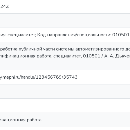
:24Z
ия: специалитет; Код направления/специальности: 010501
азработка публичной части системы автоматизированного 
алификационная работа, специалитет, 010501 / А. А. Дьяче
ory.mephi.ru/handle/123456789/35743
икационная работа