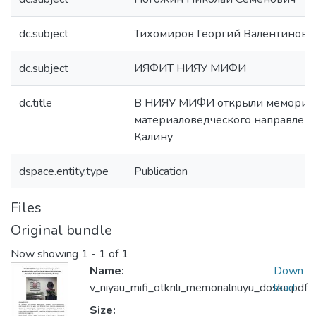
dc.subject
Погожин Николай Семенович
dc.subject
Тихомиров Георгий Валентинови
dc.subject
ИЯФИТ НИЯУ МИФИ
dc.title
В НИЯУ МИФИ открыли мемориал
материаловедческого направлени
Калину
dspace.entity.type
Publication
Files
Original bundle
Now showing
1 - 1 of 1
Name:
Down