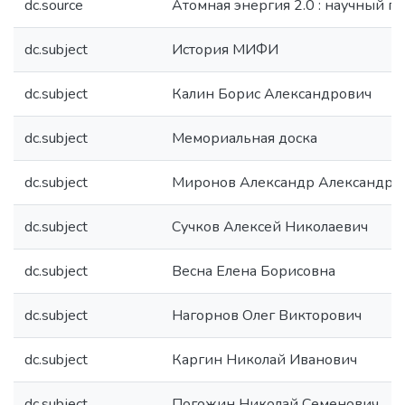
dc.source
Атомная энергия 2.0 : научный по
dc.subject
История МИФИ
dc.subject
Калин Борис Александрович
dc.subject
Мемориальная доска
dc.subject
Миронов Александр Александров
dc.subject
Сучков Алексей Николаевич
dc.subject
Весна Елена Борисовна
dc.subject
Нагорнов Олег Викторович
dc.subject
Каргин Николай Иванович