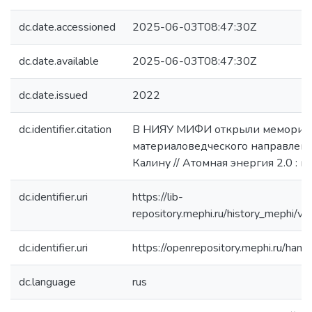
Simple item page
dc.date.accessioned
2025-06-03T08:47:30Z
dc.date.available
2025-06-03T08:47:30Z
dc.date.issued
2022
dc.identifier.citation
В НИЯУ МИФИ открыли мемориал
материаловедческого направлени
Калину // Атомная энергия 2.0 : н
dc.identifier.uri
https://lib-
repository.mephi.ru/history_mephi/v_
dc.identifier.uri
https://openrepository.mephi.ru/h
dc.language
rus