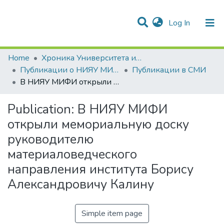
(current)
Log In
Communities & Collections
All of DSpace
Statistics
Home
Хроника Университета и упоминания в СМИ
Публикации о НИЯУ МИФИ в СМИ
Публикации в СМИ
В НИЯУ МИФИ открыли мемориальную доску руководителю материаловедческого направления института Борису Александровичу Калину
Publication:
В НИЯУ МИФИ
открыли мемориальную доску
руководителю
материаловедческого
направления института Борису
Александровичу Калину