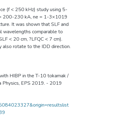
ce (f < 250 kHz) study using 5-
Ipl = 200-230 kA, ne = 1-3×1019
ture. It was shown that SLF and
dal wavelengths comparable to
 ?SLF < 20 cm, ?LFQC < 7 cm).
also rotate to the IDD direction.
 with HIBP in the T-10 tokamak /
sma Physics, EPS 2019. - 2019
85084023327&origin=resultslist
739