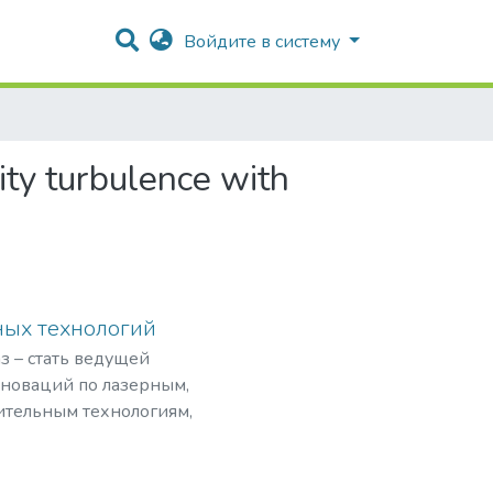
Войдите в систему
ity turbulence with
ных технологий
з – стать ведущей
нноваций по лазерным,
ительным технологиям,
рограммами,
мировом рынке