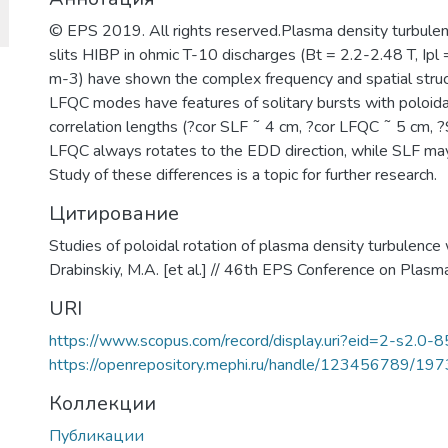
© EPS 2019. All rights reserved.Plasma density turbulen
slits HIBP in ohmic T-10 discharges (Bt = 2.2-2.48 T, 
m-3) have shown the complex frequency and spatial struc
LFQC modes have features of solitary bursts with poloi
correlation lengths (?cor SLF ˜ 4 cm, ?cor LFQC ˜ 5 cm,
LFQC always rotates to the EDD direction, while SLF may 
Study of these differences is a topic for further research.
Цитирование
Studies of poloidal rotation of plasma density turbulence
Drabinskiy, M.A. [et al.] // 46th EPS Conference on Pla
URI
https://www.scopus.com/record/display.uri?eid=2-s2.0-
https://openrepository.mephi.ru/handle/123456789/19
Коллекции
Публикации