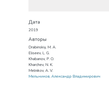
Дата
2019
Авторы
Drabinskiy, M. A.
Eliseev, L. G.
Khabanov, P. O.
Kharchev, N. K.
Melnikov, A. V.
Мельников, Александр Владимирович