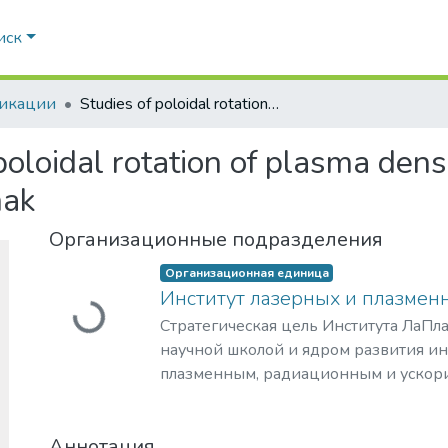
иск
икации
Studies of poloidal rotation of plasma density turbulence with HIBP in the T-10 tokamak
poloidal rotation of plasma dens
mak
Организационные подразделения
Загружается...
Организационная единица
Институт лазерных и плазмен
Стратегическая цель Института ЛаПла
научной школой и ядром развития и
плазменным, радиационным и ускор
с уникальными образовательными п
востребованными на российском и 
Аннотация
образовательных услуг.