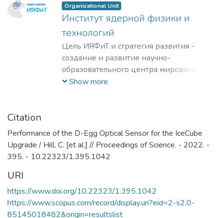
Organizational Unit
Институт ядерной физики и
технологий
Цель ИЯФиТ и стратегия развития -
создание и развитие научно-
образовательного центра мирового
уровня в области ядерной физики и
Show more
технологий, радиационного
материаловедения, физики
элементарных частиц, астрофизики и
Citation
космофизики.
Performance of the D-Egg Optical Sensor for the IceCube
Upgrade / Hill, C. [et al.] // Proceedings of Science. - 2022. -
395. - 10.22323/1.395.1042
URI
https://www.doi.org/10.22323/1.395.1042
https://www.scopus.com/record/display.uri?eid=2-s2.0-
85145018482&origin=resultslist