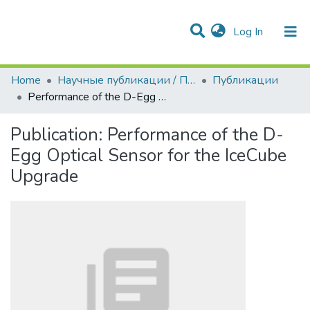
(current)
Log In
Communities & Collections
All of DSpace
Statistics
Home
Научные публикации / Препринты
Публикации
Performance of the D-Egg Optical Sensor for the IceCube Upgrade
Publication:
Performance of the D-
Egg Optical Sensor for the IceCube
Upgrade