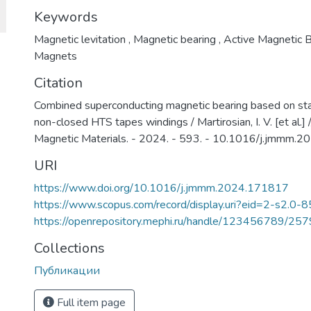
Keywords
Magnetic levitation
,
Magnetic bearing
,
Active Magnetic 
Magnets
Citation
Combined superconducting magnetic bearing based on st
non-closed HTS tapes windings / Martirosian, I. V. [et al.]
Magnetic Materials. - 2024. - 593. - 10.1016/j.jmmm.
URI
https://www.doi.org/10.1016/j.jmmm.2024.171817
https://www.scopus.com/record/display.uri?eid=2-s2.0-
https://openrepository.mephi.ru/handle/123456789/25
Collections
Публикации
Full item page