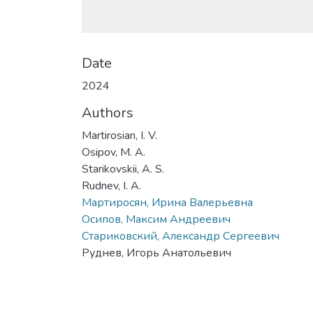
Date
2024
Authors
Martirosian, I. V.
Osipov, M. A.
Starikovskii, A. S.
Rudnev, I. A.
Мартиросян, Ирина Валерьевна
Осипов, Максим Андреевич
Стариковский, Александр Сергеевич
Руднев, Игорь Анатольевич