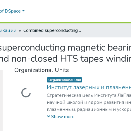
 of DSpace
икации
Combined superconducting magnetic bearing based on stacks of composite HTS tapes and non-closed HTS tapes windings
uperconducting magnetic bearin
nd non-closed HTS tapes windi
Organizational Units
Organizational Unit
Институт лазерных и плазмен
Loading...
Стратегическая цель Института ЛаПла
научной школой и ядром развития и
плазменным, радиационным и ускор
с уникальными образовательными п
Show more
востребованными на российском и 
образовательных услуг.