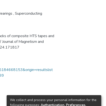
Bearings
,
Superconducting
acks of composite HTS tapes and
 // Journal of Magnetism and
2024.171817
85184668153&origin=resultslist
799
We collect and process your personal information for the
following purposes:
Authentication, Preferences,