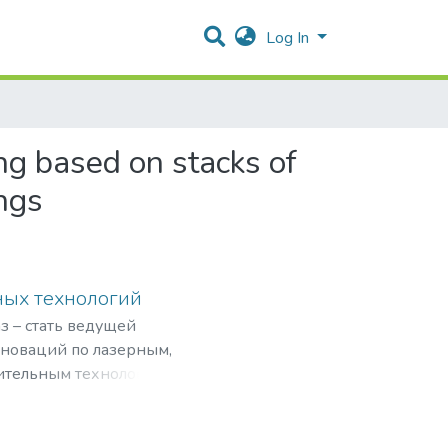
Log In
g based on stacks of
ngs
ных технологий
з – стать ведущей
нноваций по лазерным,
ительным технологиям,
рограммами,
мировом рынке