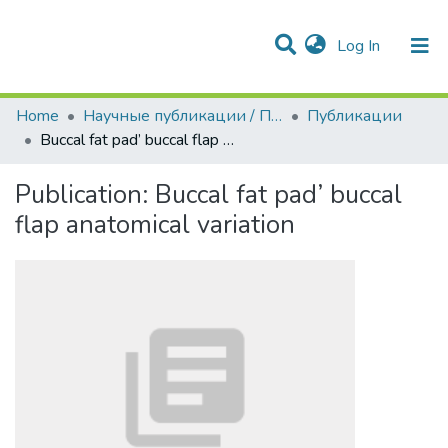
(current)
Log In
Communities & Collections
All of DSpace
Statistics
Home
Научные публикации / Препринты
Публикации
Buccal fat pad’ buccal flap anatomical variation
Publication:
Buccal fat pad’ buccal
flap anatomical variation