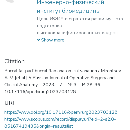
Инженерно-физический
институт биомедицины
Цель ИФИБ и стратегия развития – это
подготовка
высококвалифицированных кадров на
базе передовых исследований и
Show more
разработок новых перспективных
методов и материалов в области
инженерно-физической
Citation
биомедицины. Занятие лидерских
Buccal fat pad’ buccal flap anatomical variation / Mirontsev,
позиций в биомедицинских
A. V. [et al.] // Russian Journal of Operative Surgery and
технологиях XXI века и внедрение их в
Clinical Anatomy. - 2023. - 7. - № 3. - P. 28-36. -
образовательный процесс, что отвечает
10.17116/operhirurg2023703128
решению практикоориентированной
URI
задачи мирового уровня – диагностике
и терапии на клеточном уровне
https://www.doi.org/10.17116/operhirurg2023703128
социально-значимых заболеваний
https://www.scopus.com/record/display.uri?eid=2-s2.0-
человека.
85187419435&origin=resultslist