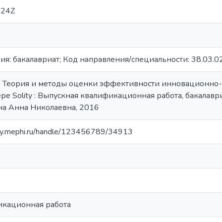
:24Z
я: бакалавриат; Код направления/специальности: 38.03.02
Д. Теория и методы оценки эффективности инновационно
е Solity : Выпускная квалификационная работа, бакалавриат
на Анна Николаевна, 2016
ory.mephi.ru/handle/123456789/34913
икационная работа