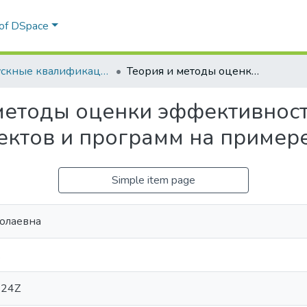
 of DSpace
Выпускные квалификационные работы
Теория и методы оценки эффективности инновационно-инвестиционных проектов и программ на примере Solity
методы оценки эффективнос
ктов и программ на примере 
Simple item page
олаевна
.
:24Z