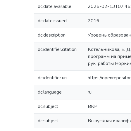
dc.date.available
2025-02-13T07:45
dc.date.issued
2016
dc.description
Уровень образовани
dc.identifier.citation
Котельникова, Е. 
программ на пример
рук. работы Норки
dc.identifier.uri
https://openreposit
dc.language
ru
dc.subject
ВКР
dc.subject
Выпускная квалиф