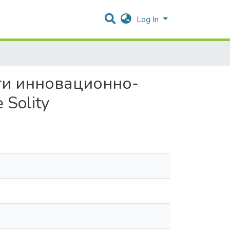
Log In
ти инновационно-
Solity