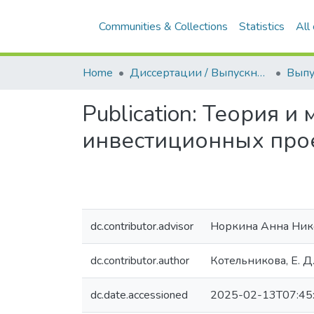
Communities & Collections
Statistics
All
Home
Диссертации / Выпускные квалификационные работы
Publication:
Теория и 
инвестиционных прое
dc.contributor.advisor
Норкина Анна Ник
dc.contributor.author
Котельникова, Е. Д
dc.date.accessioned
2025-02-13T07:45