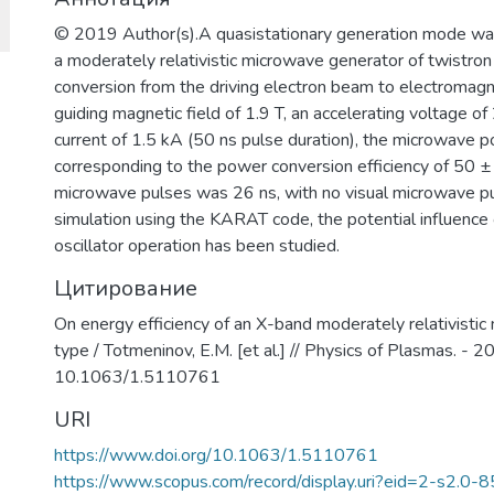
© 2019 Author(s).A quasistationary generation mode wa
a moderately relativistic microwave generator of twistron 
conversion from the driving electron beam to electromagn
guiding magnetic field of 1.9 T, an accelerating voltage o
current of 1.5 kA (50 ns pulse duration), the microwa
corresponding to the power conversion efficiency of 50
microwave pulses was 26 ns, with no visual microwave pul
simulation using the KARAT code, the potential influence 
oscillator operation has been studied.
Цитирование
On energy efficiency of an X-band moderately relativistic
type / Totmeninov, E.M. [et al.] // Physics of Plasmas. - 2
10.1063/1.5110761
URI
https://www.doi.org/10.1063/1.5110761
https://www.scopus.com/record/display.uri?eid=2-s2.0-