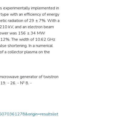
s experimentally implemented in
type with an efficiency of energy
etic radiation of 29 ± 7%. With a
f 210 kV, and an electron beam
ve power was 156 ± 34 MW
 ± 12%. The width of 10.62 GHz
se shortening. In a numerical
of a collector plasma on the
 microwave generator of twistron
019. - 26. - № 8. -
85070361278&origin=resultslist