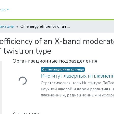
иск
икации
On energy efficiency of an X-band moderately relativistic microwave generator of twistron type
fficiency of an X-band moderatel
 twistron type
Организационные подразделения
Загружается...
Организационная единица
Институт лазерных и плазмен
Стратегическая цель Института ЛаПла
научной школой и ядром развития и
плазменным, радиационным и ускор
с уникальными образовательными п
востребованными на российском и 
Аннотация
образовательных услуг.