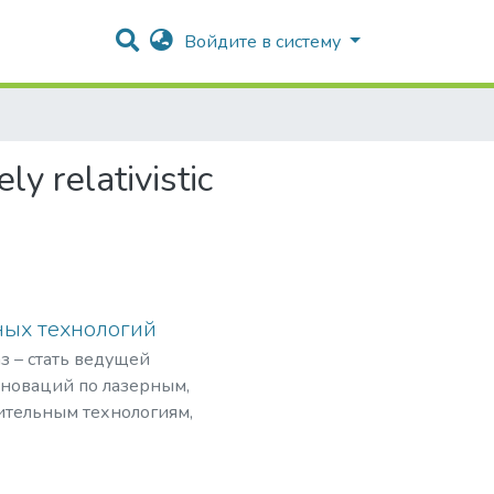
Войдите в систему
y relativistic
ных технологий
з – стать ведущей
нноваций по лазерным,
ительным технологиям,
рограммами,
мировом рынке