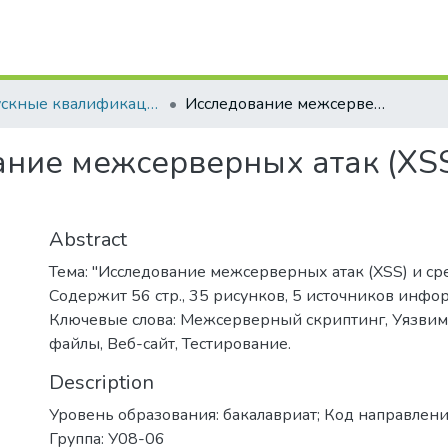
Выпускные квалификационные работы
Исследование межсерверных атак (XSS) и средств защиты от них
ние межсерверных атак (XSS
Abstract
Тема: "Исследование межсерверных атак (XSS) и ср
Содержит 56 стр., 35 рисунков, 5 источников инфо
Ключевые слова: Межсерверный скриптинг, Уязвимо
файлы, Веб-сайт, Тестирование.
Description
Уровень образования: бакалавриат; Код направлени
Группа: У08-06