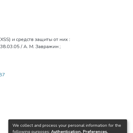
SS) и средств защиты от них :
8.03.05 / А. М. Завражин ;
087
We collect and process your personal information for the
following purposes:
Authentication, Preferences,