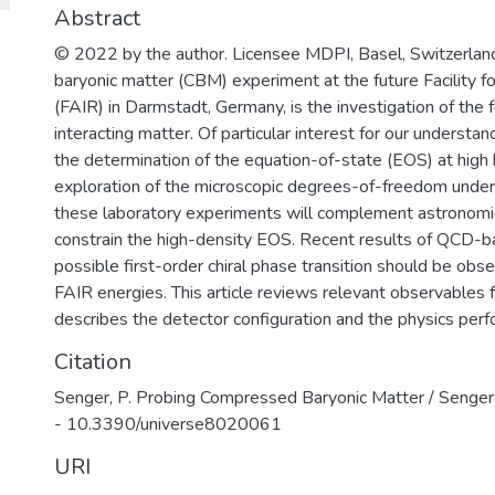
​Наша основная цель – это создание и
Abstract
образовательного центра мирового у
© 2022 by the author. Licensee MDPI, Basel, Switzerlan
наноструктурных материалов и устро
baryonic matter (CBM) experiment at the future Facility f
спинтроники, фотоники, а также со
(FAIR) in Darmstadt, Germany, is the investigation of the
инновационной среды в области СВЧ
interacting matter. Of particular interest for our understan
радиационно-стойкой компонентной 
the determination of the equation-of-state (EOS) at high 
излучения, ионно-кластерных техноло
exploration of the microscopic degrees-of-freedom under 
these laboratory experiments will complement astronomic
constrain the high-density EOS. Recent results of QCD-ba
possible first-order chiral phase transition should be obse
FAIR energies. This article reviews relevant observables 
describes the detector configuration and the physics pe
Citation
Senger, P. Probing Compressed Baryonic Matter / Senger, P
- 10.3390/universe8020061
URI