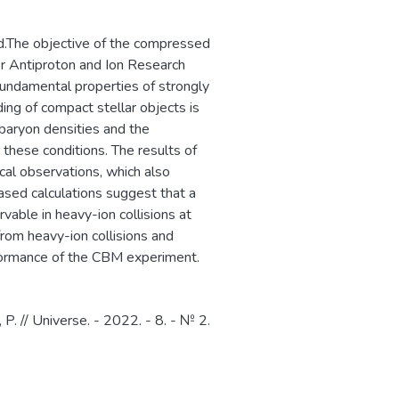
 развитие научно-
ровня в области
d.The objective of the compressed
йств электроники,
or Antiproton and Ion Research
здание эффективной
 fundamental properties of strongly
-электронной и
ding of compact stellar objects is
базы, источников ТГц
baryon densities and the
гий материалов.​
these conditions. The results of
al observations, which also
sed calculations suggest that a
rvable in heavy-ion collisions at
from heavy-ion collisions and
rformance of the CBM experiment.
. // Universe. - 2022. - 8. - № 2.