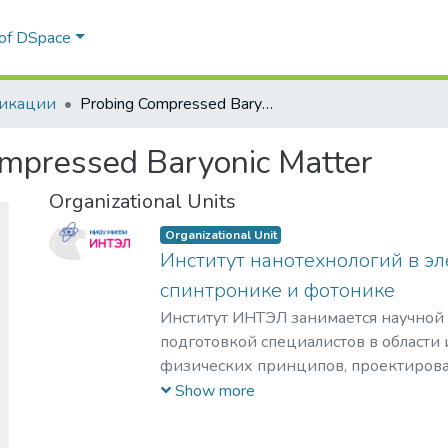
 of DSpace
икации
Probing Compressed Baryonic Matter
mpressed Baryonic Matter
Organizational Units
Organizational Unit
Институт нанотехнологий в эл
спинтронике и фотонике
Институт ИНТЭЛ занимается научной
подготовкой специалистов в области
физических принципов, проектирова
технологий создания компонентной 
Show more
гражданского и специального назнач
построения современных приборов на