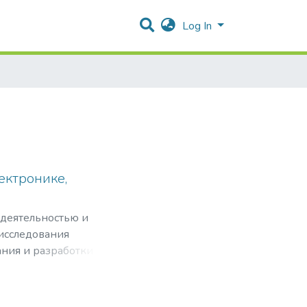
Log In
ектронике,
 деятельностью и
 исследования
ния и разработки
базы электроники
ения, а также
 её основе.